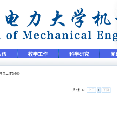
队伍
教学工作
科学研究
党
教育工作条例》
共2条
1/1
上页
1
下页