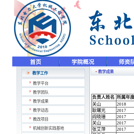
首页
学院概况
师资
教学成果
教学工作
教学平台
教学团队
负责人姓名
所属年
教学成果
关山
2018
教学动态
耿曙光
2017
阎晓珊
2017
教改项目
关山
2017
机械创新实践基地
张艾萍
2017