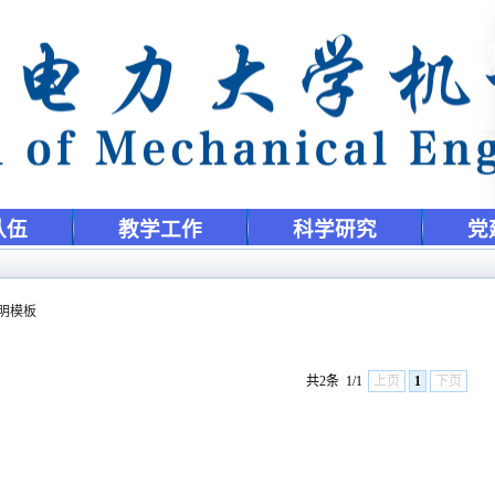
队伍
教学工作
科学研究
党
明模板
共2条
1/1
上页
1
下页