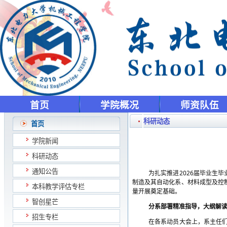
首页
学院概况
师资队伍
科研动态
首页
学院新闻
科研动态
通知公告
2026
为扎实推进
届毕业生毕
制造及其自动化系、材料成型及控
本科教学评估专栏
量开展奠定基础。
智创星芒
分系部署精准指导，大纲解
招生专栏
在各系动员大会上，系主任