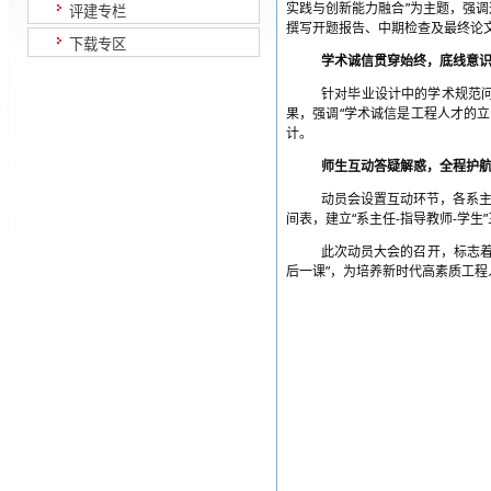
”
实践与创新能力融合
为主题，强调
评建专栏
撰写开题报告、中期检查及最终论
下载专区
学术诚信贯穿始终，底线意
针对毕业设计中的学术规范
“
果，强调
学术诚信是工程人才的立
计。
师生互动答疑解惑，全程护
动员会设置互动环节，各系
“
-
-
”
间表，建立
系主任
指导教师
学生
此次动员大会的召开，标志
”
后一课
，为培养新时代高素质工程