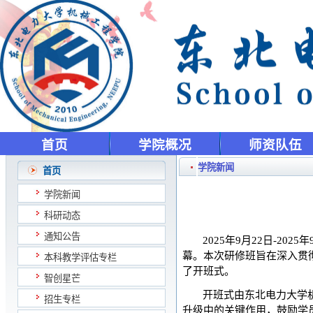
首页
学院概况
师资队伍
学院新闻
首页
学院新闻
科研动态
通知公告
2025
年
9
月
22
日
-2025
年
幕。本次研修班旨在深入贯
本科教学评估专栏
了开班式。
智创星芒
开班式由东北电力大学
招生专栏
升级中的关键作用，鼓励学