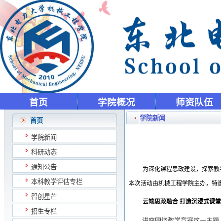
首页
学院概况
师资队伍
学院新闻
首页
学院新闻
科研动态
通知公告
为深化课程思政建设，探索教
本科教学评估专栏
本次活动由机械工程学院主办，特
智创星芒
云端思政融合
打造沉浸式课堂
招生专栏
讲座围绕教学竞赛这一主题